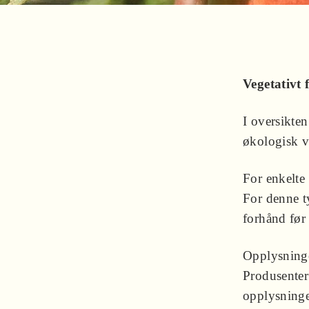
Vegetativt
I oversikte
økologisk v
For enkelte 
For denne ty
forhånd før 
Opplysninge
Produsenter
opplysninge