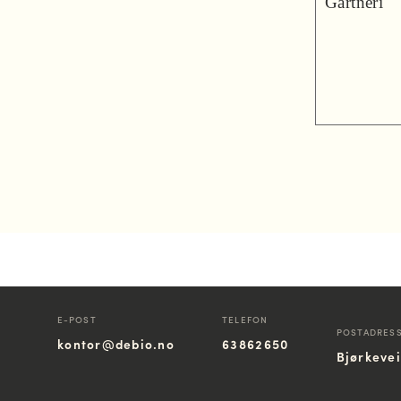
Gartneri
E-POST
TELEFON
POSTADRES
kontor@debio.no
63862650
Bjørkeve