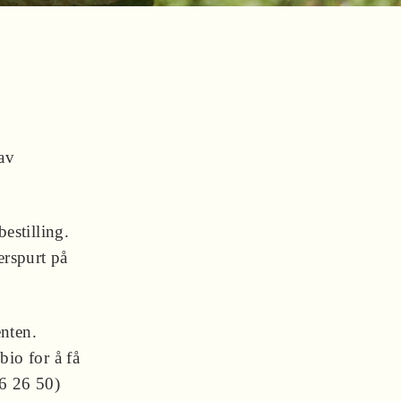
av
estilling.
terspurt på
nten.
bio for å få
86 26 50)