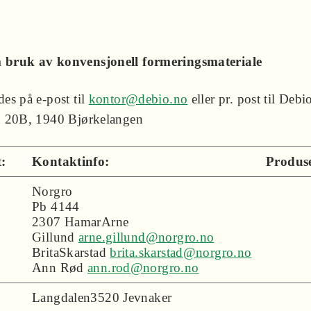
bruk av konvensjonell formeringsmateriale
es på e-post til
kontor@debio.no
eller pr. post til Debi
n 20B, 1940 Bjørkelangen
:
Kontaktinfo:
Produse
Norgro
Pb 4144
2307 HamarArne
Gillund
arne.gillund@norgro.no
BritaSkarstad
brita.skarstad@norgro.no
Ann Rød
ann.rod@norgro.no
Langdalen3520 Jevnaker