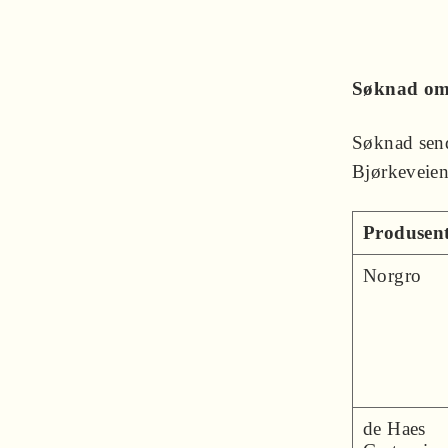
Søknad om 
Søknad send
Bjørkeveie
Produsent
Norgro
de Haes