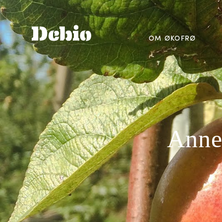
OM ØKOFRØ
Anne