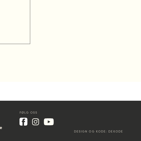
FØLG OSS
ke
DESIGN OG KODE:
DEKODE