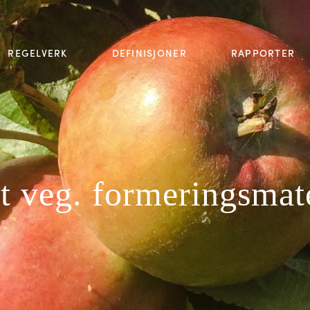
REGELVERK
DEFINISJONER
RAPPORTER
t veg. formeringsmate