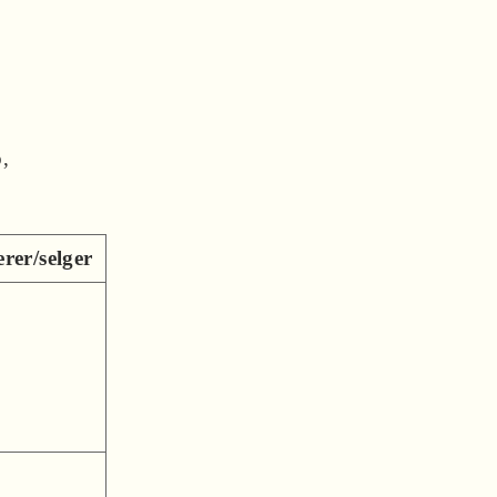
o,
rer/selger