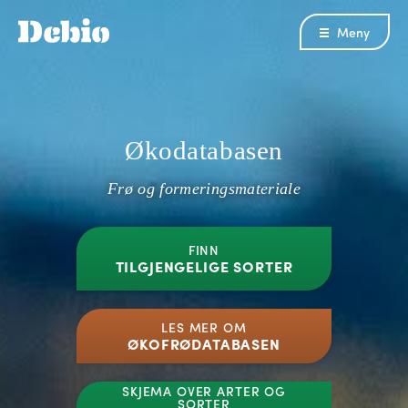
Meny
Økodatabasen
Frø og formeringsmateriale
FINN
TILGJENGELIGE SORTER
LES MER OM
ØKOFRØDATABASEN
SKJEMA OVER ARTER OG
SORTER