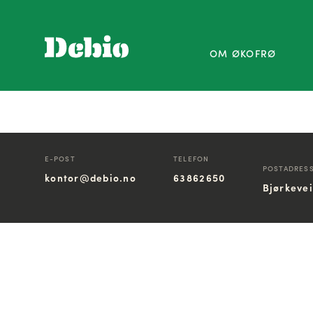
OM ØKOFRØ
E-POST
TELEFON
POSTADRES
kontor@debio.no
63862650
Bjørkeve