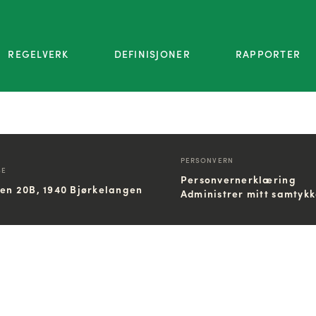
REGELVERK
DEFINISJONER
RAPPORTER
PERSONVERN
SE
Personvernerklæring
ien 20B, 1940 Bjørkelangen
Administrer mitt samtyk