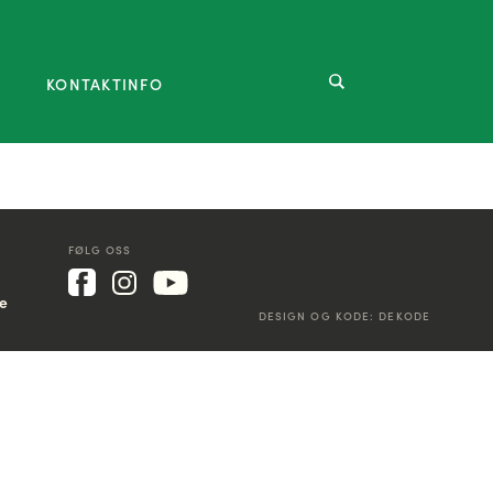
KONTAKTINFO
FØLG OSS
ke
DESIGN OG KODE:
DEKODE