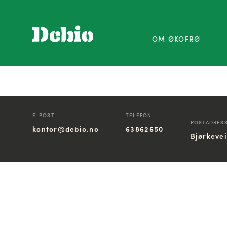
OM ØKOFRØ
E-POST
TELEFON
POSTADRES
kontor@debio.no
63862650
Bjørkeve