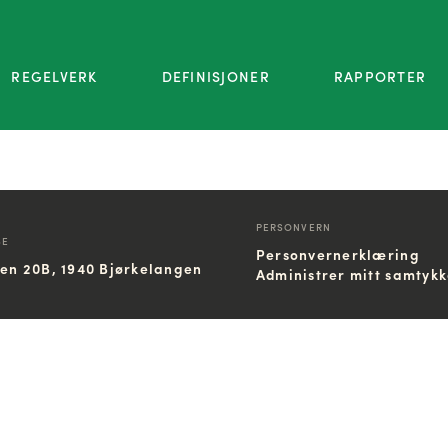
REGELVERK
DEFINISJONER
RAPPORTER
PERSONVERN
SE
Personvernerklæring
ien 20B, 1940 Bjørkelangen
Administrer mitt samtyk