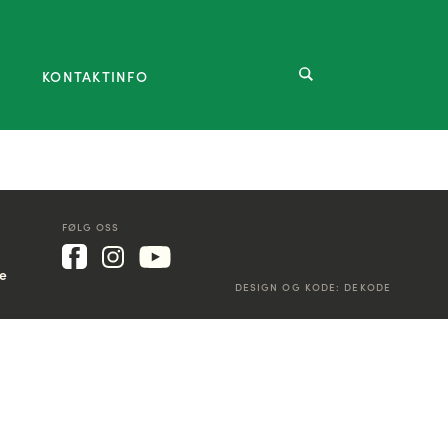
KONTAKTINFO
FØLG OSS
ke
DESIGN OG KODE:
DEKODE