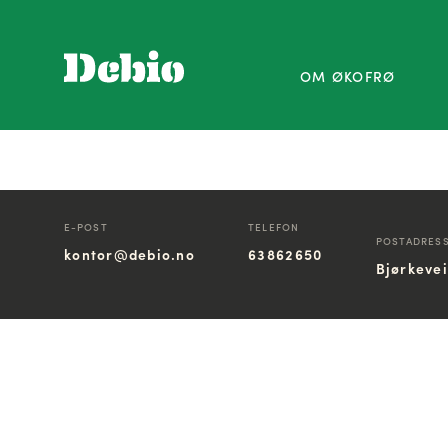
OM ØKOFRØ
E-POST
TELEFON
POSTADRES
kontor@debio.no
63862650
Bjørkeve