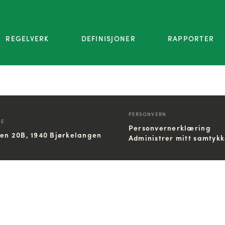
REGELVERK
DEFINISJONER
RAPPORTER
PERSONVERN
SE
Personvernerklæring
ien 20B, 1940 Bjørkelangen
Administrer mitt samtyk