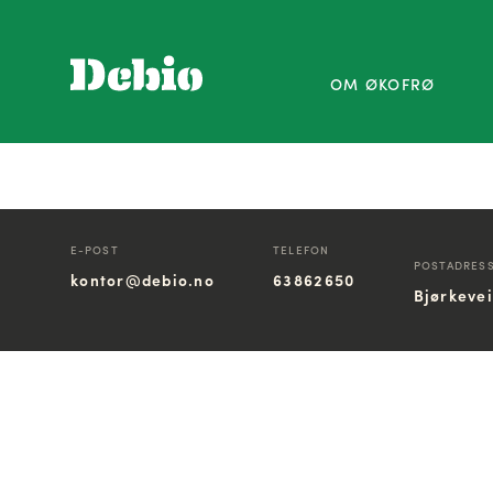
OM ØKOFRØ
E-POST
TELEFON
POSTADRES
kontor@debio.no
63862650
Bjørkeve