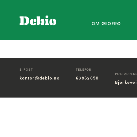
OM ØKOFRØ
E-POST
TELEFON
POSTADRES
kontor@debio.no
63862650
Bjørkeve