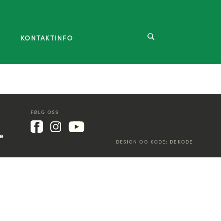
KONTAKTINFO
FØLG OSS
ke
DESIGN OG KODE:
DEKODE