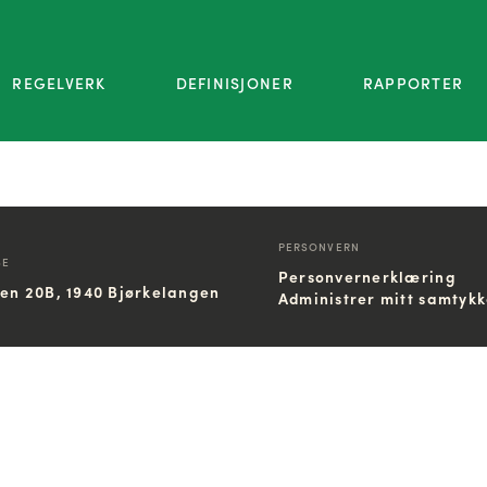
REGELVERK
DEFINISJONER
RAPPORTER
PERSONVERN
SE
Personvernerklæring
ien 20B, 1940 Bjørkelangen
Administrer mitt samtyk