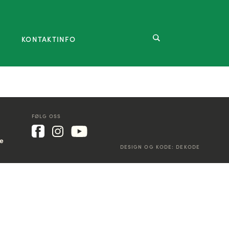
KONTAKTINFO
FØLG OSS
ke
DESIGN OG KODE:
DEKODE