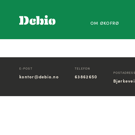
OM ØKOFRØ
E-POST
TELEFON
POSTADRES
kontor@debio.no
63862650
Bjørkeve