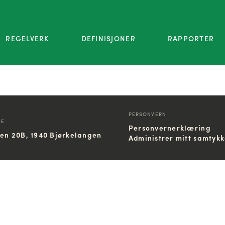
REGELVERK
DEFINISJONER
RAPPORTER
PERSONVERN
SE
Personvernerklæring
ien 20B, 1940 Bjørkelangen
Administrer mitt samtyk