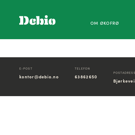
OM ØKOFRØ
E-POST
TELEFON
POSTADRES
kontor@debio.no
63862650
Bjørkeve