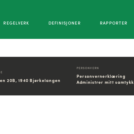
REGELVERK
DEFINISJONER
RAPPORTER
PERSONVERN
SE
Personvernerklæring
ien 20B, 1940 Bjørkelangen
Administrer mitt samtyk