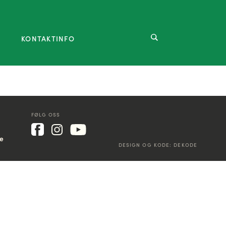
KONTAKTINFO
FØLG OSS
ke
DESIGN OG KODE:
DEKODE