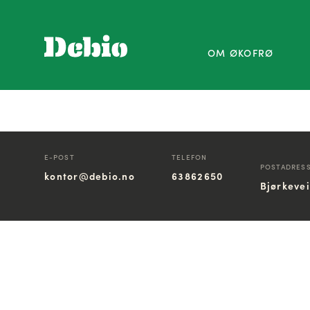
OM ØKOFRØ
E-POST
TELEFON
POSTADRES
kontor@debio.no
63862650
Bjørkeve