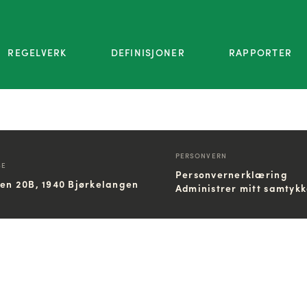
REGELVERK
DEFINISJONER
RAPPORTER
PERSONVERN
SE
Personvernerklæring
ien 20B, 1940 Bjørkelangen
Administrer mitt samtyk