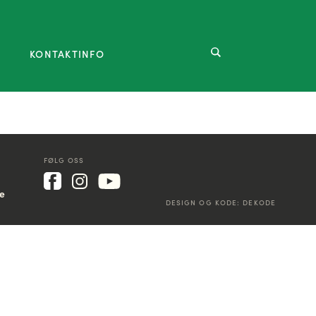
KONTAKTINFO
FØLG OSS
ke
DESIGN OG KODE:
DEKODE