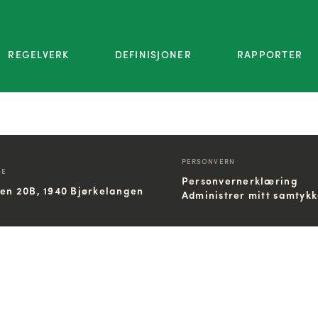
REGELVERK
DEFINISJONER
RAPPORTER
PERSONVERN
SE
Personvernerklæring
ien 20B, 1940 Bjørkelangen
Administrer mitt samtyk