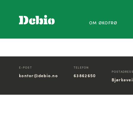
OM ØKOFRØ
E-POST
TELEFON
POSTADRES
kontor@debio.no
63862650
Bjørkeve