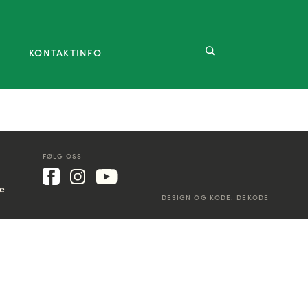
KONTAKTINFO
FØLG OSS
ke
DESIGN OG KODE:
DEKODE